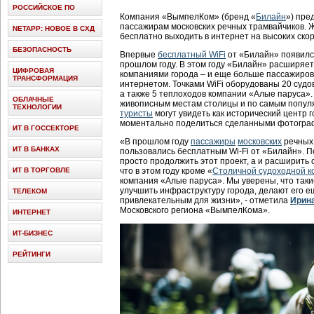
РОССИЙСКОЕ ПО
Компания «ВымпелКом» (бренд «
Билайн
») пре
пассажирам московских речных трамвайчиков. 
NETAPP: НОВОЕ В СХД
бесплатно выходить в интернет на высоких скор
БЕЗОПАСНОСТЬ
Впервые
бесплатный WiFi
от «Билайн» появилс
прошлом году. В этом году «Билайн» расширяе
ЦИФРОВАЯ
компаниями города – и еще больше пассажиров
ТРАНСФОРМАЦИЯ
интернетом. Точками WiFi оборудованы 20 судо
а также 5 теплоходов компании «Алые паруса».
ОБЛАЧНЫЕ
живописным местам столицы и по самым попул
ТЕХНОЛОГИИ
туристы
могут увидеть как исторический центр г
моментально поделиться сделанными фотогра
ИТ В ГОССЕКТОРЕ
«В прошлом году
пассажиры
московских
речных 
ИТ В БАНКАХ
пользовались бесплатным Wi-Fi от «Билайн». П
просто продолжить этот проект, а и расширить
ИТ В ТОРГОВЛЕ
что в этом году кроме «
Столичной судоходной к
компания «Алые паруса». Мы уверены, что так
улучшить инфраструктуру города, делают его 
ТЕЛЕКОМ
привлекательным для жизни», - отметила
Ирин
Московского региона «ВымпелКома».
ИНТЕРНЕТ
ИТ-БИЗНЕС
РЕЙТИНГИ