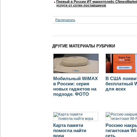
Первый в России ИТ-маркетплейс CNewsMarket 
услуги от сотен поставщиков
Распечатать
ДРУГИЕ МАТЕРИАЛЫ РУБРИКИ
Мобильный WiMAX
В США появи
в России: серия
бесплатный W
новых гаджетов на
для всех
подходе. ФОТО
Карта памяти
Россию накр
помогла найти
гигантская Wi-
вора
сеть