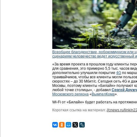
Всеобщее благоденствие, робокоммунизм или 
сценариям человечество ведет искусственный 
«За время проекта в прошлом году клиенты пере
для сравнения, это примерно 5,5 тыс. часов вид
дополнительно улучшили покрытие
4G
по марш
трамвайчиков, чтобы все клиенты могли пользо
скоростях – до 30 Мбит/с. Сегодня сеть 4G и да
Москвы, поэтому клиенты «Билайн» получают 
любой точке столицы», - добавил
Сергей Друж
Московского региона
«
ВымпелКома
».
Wi-Fi от «Билайн» будет работать на протяжени
Короткая ссылка на материал:
//cnews.ru/link/n