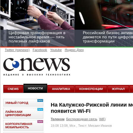
Цифровая трансформация в
Российский бизнес актив
нестабильное время — пять
движется по пути цифро
полезных лайфхаков
трансформации
Twitter (topnews)
Facebook
Youtube
Яндекс.Дзен
Средний бизнес начал
цифровизироваться со
скоростью крупных
НОВОСТИ
CNEWS
АНАЛИТИКА
КОНФЕРЕНЦИИ
ЖУРНАЛ
корпораций
УМНЫЙ ГОРОД
На Калужско-Рижской линии м
появится Wi-Fi
ЛАЙФХАКИ
ЦИФРОВИЗАЦИИ
Телеком
Беспроводная связь
WiFi
КОРПОРАТИВНАЯ
19.08 13:08, Мск
, Текст: Михаил Иванов
МОБИЛЬНОСТЬ