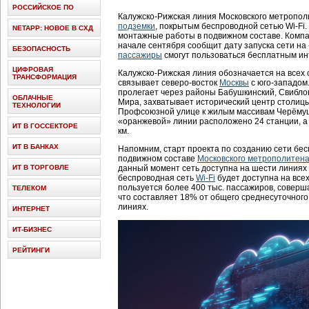
РОССИЙСКОЕ ПО
Калужско-Рижская линия Московского метропол
подземки
, покрытым беспроводной сетью Wi-Fi.
NETAPP: НОВОЕ В СХД
монтажные работы в подвижном составе. Комп
начале сентября сообщит дату запуска сети на
БЕЗОПАСНОСТЬ
пассажиры
смогут пользоваться бесплатным ин
ЦИФРОВАЯ
Калужско-Рижская линия обозначается на всех
ТРАНСФОРМАЦИЯ
связывает северо-восток
Москвы
с юго-западом
пролегает через районы Бабушкинский, Свибло
ОБЛАЧНЫЕ
Мира, захватывает исторический центр столицы
ТЕХНОЛОГИИ
Профсоюзной улице к жилым массивам Черёмуш
«оранжевой» линии расположено 24 станции, а 
ИТ В ГОССЕКТОРЕ
км.
ИТ В БАНКАХ
Напомним, старт проекта по созданию сети бес
подвижном составе
Московского метрополитен
ИТ В ТОРГОВЛЕ
данный момент сеть доступна на шести линиях и
беспроводная сеть
Wi-Fi
будет доступна на все
пользуется более 400 тыс. пассажиров, соверш
ТЕЛЕКОМ
что составляет 18% от общего среднесуточног
линиях.
ИНТЕРНЕТ
ИТ-БИЗНЕС
РЕЙТИНГИ