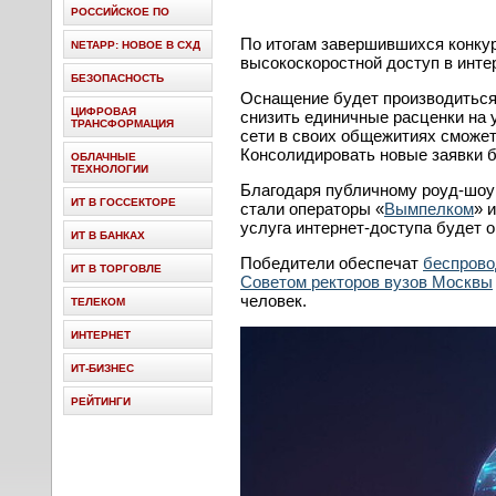
РОССИЙСКОЕ ПО
По итогам завершившихся конку
NETAPP: НОВОЕ В СХД
высокоскоростной доступ в интер
БЕЗОПАСНОСТЬ
Оснащение будет производитьс
ЦИФРОВАЯ
снизить единичные расценки на у
ТРАНСФОРМАЦИЯ
сети в своих общежитиях сможет
Консолидировать новые заявки 
ОБЛАЧНЫЕ
ТЕХНОЛОГИИ
Благодаря публичному роуд-шоу 
ИТ В ГОССЕКТОРЕ
стали операторы «
Вымпелком
» 
услуга интернет-доступа будет ок
ИТ В БАНКАХ
Победители обеспечат
беспрово
ИТ В ТОРГОВЛЕ
Советом ректоров вузов Москвы
человек.
ТЕЛЕКОМ
ИНТЕРНЕТ
ИТ-БИЗНЕС
РЕЙТИНГИ