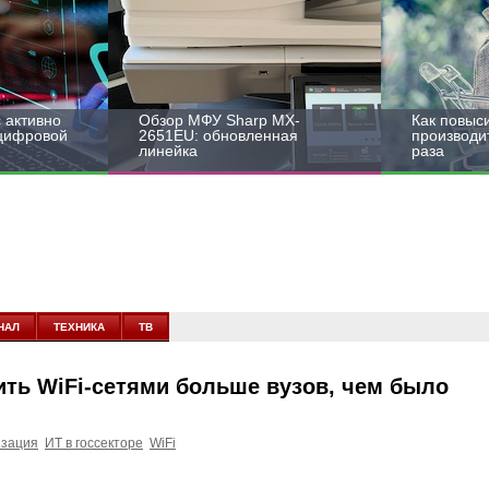
 активно
Обзор МФУ Sharp MX-
Как повыс
 цифровой
2651EU: обновленная
производит
линейка
раза
НАЛ
ТЕХНИКА
ТВ
ить WiFi-сетями больше вузов, чем было
зация
ИТ в госсекторе
WiFi