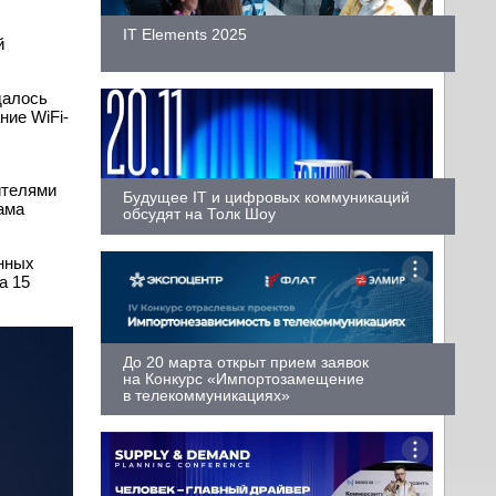
IT Elements 2025
й
далось
ние WiFi-
ителями
Будущее IT и цифровых коммуникаций
сама
обсудят на Толк Шоу
нных
а 15
До 20 марта открыт прием заявок
на Конкурс «Импортозамещение
в телекоммуникациях»