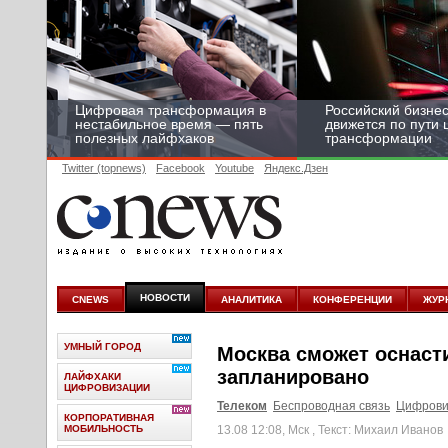
Цифровая трансформация в
Российский бизнес
нестабильное время — пять
движется по пути
полезных лайфхаков
трансформации
Twitter (topnews)
Facebook
Youtube
Яндекс.Дзен
НОВОСТИ
CNEWS
АНАЛИТИКА
КОНФЕРЕНЦИИ
ЖУР
УМНЫЙ ГОРОД
Москва сможет оснаст
запланировано
ЛАЙФХАКИ
ЦИФРОВИЗАЦИИ
Телеком
Беспроводная связь
Цифрови
КОРПОРАТИВНАЯ
МОБИЛЬНОСТЬ
13.08 12:08, Мск
, Текст: Михаил Иванов