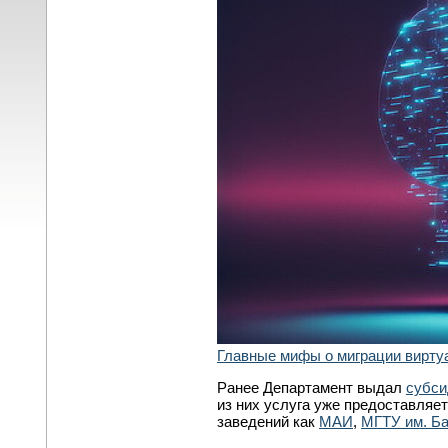
Главные мифы о миграции вирту
Ранее Департамент выдал
субси
из них услуга уже предоставляе
заведений как
МАИ
,
МГТУ им. Б