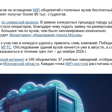
рсов на оснащение
WiFi
общежитий столичных вузов бесплатны
нет получат более 85 тыс. студентов.
я
по сервисной модели
. В рамках конкурсных процедур городу у
слуги операторов, благодаря чему подать заявку на развертыва
 большее число вузов, чем было запланировано изначально.
будет
Департамент образования города Москвы
.
к участию в конкурсе удалось привлечь семь компаний. Побед
и
МГТС
. Обследование зданий вузов начнется уже в августе, а 
азываться в течение трех лет – до ноября 2016 г.
дной интернет
в 145 общежитиях 37 учебных заведений, отобра
и
Московской области
. Каждая точка
WiFi-доступа
рассчитана н