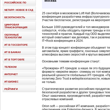
Москва
РОССИЙСКОЕ ПО
NETAPP: НОВОЕ В СХД
25 сентября в московском Loft Hall (Волочаевск
конференция разработчика инфраструктурного ПО
БЕЗОПАСНОСТЬ
Участие бесплатное, регистрация на мероприя
ЦИФРОВАЯ
Больше 1000 руководителей и топ-менеджеров
ТРАНСФОРМАЦИЯ
соберутся, чтобы обсудить горячие тренды и п
технологий и практик. Каждый год ODD выделя
ОБЛАЧНЫЕ
который охватывает как деловую, так и развле
ТЕХНОЛОГИИ
IT+Rock конференция в 2024.
ИТ В ГОССЕКТОРЕ
В этом году концепт конференции объединит те
автомобили, яркие граффити, гоночные симулят
ИТ В БАНКАХ
атмосфера высоких скоростей и крутых виражей
ИТ В ТОРГОВЛЕ
Основными темами конференции станут:
ТЕЛЕКОМ
«Прожарка» ИТ-трендов: а наше ли это будуще
формате «верю/не верю»: спикеры из топ-компа
ИНТЕРНЕТ
реальной ценности глобальных ИТ-трендов. «П
политику Zero Trust в кибербезопасности, новы
ИТ-БИЗНЕС
не только.
Стратегическое развитие российских продуктов.
РЕЙТИНГИ
безопасной разработки и других трендовых тех
Опыт заказчиков, производителей, разработчик
отраслевых компаний.
Orion soft — российская ИТ-компания, разрабо
обеспечения для Enterprise-бизнеса. В экосистем